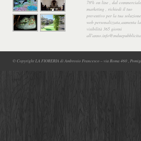
78% on line , dal commerciale
marketing , richiedi il tuo
preventivo per la tua soluzione
web personalizzata,aumenta la
visibilità 365 giorni
all'anno.info@mduepubblicita.
© Copyright LA FIORERIA di Ambrosio Francesco – via Roma 460 , Pomig